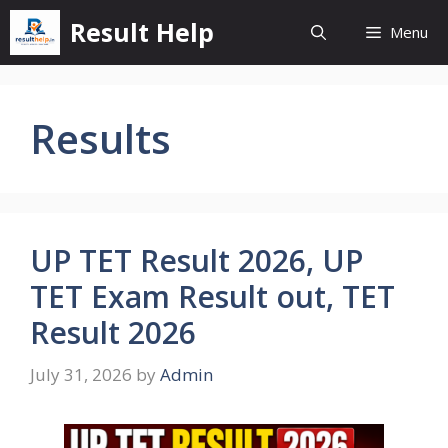
Skip
Result Help
Menu
to
content
Results
UP TET Result 2026, UP
TET Exam Result out, TET
Result 2026
July 31, 2026
by
Admin